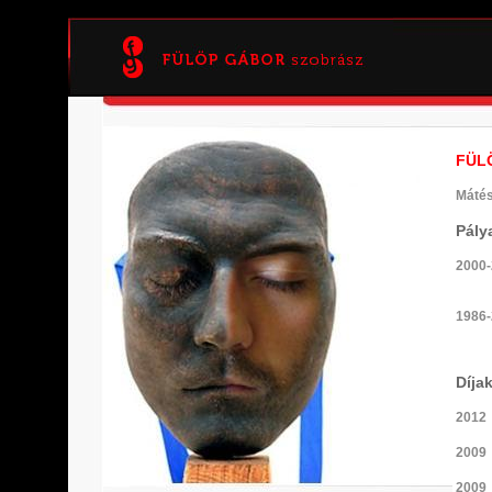
FÜL
Mátés
Pály
2000-
1986-
Díja
2012
2009
2009